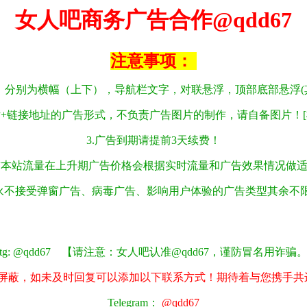
女人吧商务广告合作@qdd67
注意事项：
位，分别为横幅（上下），导航栏文字，对联悬浮，顶部底部悬浮(
片+链接地址的广告形式，不负责广告图片的制作，请自备图片！[横幅规
3.广告到期请提前3天续费！
前本站流量在上升期广告价格会根据实时流量和广告效果情况做
永不接受弹窗广告、病毒广告、影响用户体验的广告类型其余不
 @qdd67
【请注意：女人吧认准@qdd67，谨防冒名用诈骗
屏蔽，如未及时回复可以添加以下联系方式！
期待着与您携手共进
Telegram：
@qdd67